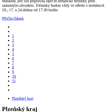
Maškem, pro vás připravila opět tři tematické tréninky před
samotným závodem. Tréninky budou vždy ve středu v termínech
10., 17. a 24.dubna od 17:30 hodin.
Přečíst článek
1
2
3
4
5
6
7
8
9
10
11
Plzeňský kraj
Plzeňský kraj