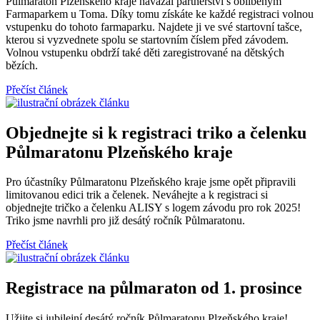
Půlmaraton Plzeňského kraje navázal partnerství s oblíbeným
Farmaparkem u Toma. Díky tomu získáte ke každé registraci volnou
vstupenku do tohoto farmaparku. Najdete ji ve své startovní tašce,
kterou si vyzvednete spolu se startovním číslem před závodem.
Volnou vstupenku obdrží také děti zaregistrované na dětských
bězích.
Přečíst článek
Objednejte si k registraci triko a čelenku
Půlmaratonu Plzeňského kraje
Pro účastníky Půlmaratonu Plzeňského kraje jsme opět připravili
limitovanou edici trik a čelenek. Neváhejte a k registraci si
objednejte tričko a čelenku ALISY s logem závodu pro rok 2025!
Triko jsme navrhli pro již desátý ročník Půlmaratonu.
Přečíst článek
Registrace na půlmaraton od 1. prosince
Užijte si jubilejní desátý ročník Půlmaratonu Plzeňského kraje!