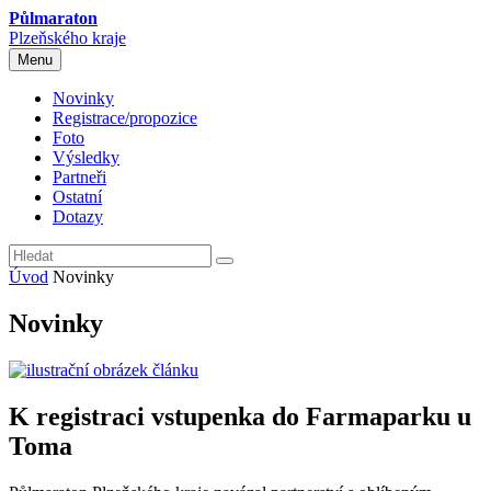
Půlmaraton
Plzeňského kraje
Menu
Novinky
Registrace/propozice
Foto
Výsledky
Partneři
Ostatní
Dotazy
Úvod
Novinky
Novinky
K registraci vstupenka do Farmaparku u
Toma