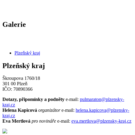
Galerie
Plzeňský kraj
Plzeňský kraj
Škroupova 1760/18
301 00 Plzeň
IČO: 70890366
Dotazy, připomínky a podněty
e-mail:
pulmaraton@plzensky-
kraj.cz
Helena Kapicová
organizátor
e-mail:
helena.kapicova@plzensky-
kraj.cz
Eva Mertlová
pro novináře
e-mail:
eva.mertlova@plzensky-kraj.cz