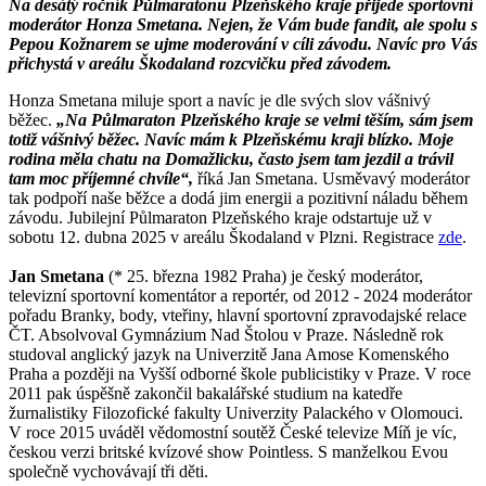
Na desátý ročník Půlmaratonu Plzeňského kraje přijede sportovní
moderátor Honza Smetana. Nejen, že Vám bude fandit, ale spolu s
Pepou Kožnarem se ujme moderování v cíli závodu. Navíc pro Vás
přichystá v areálu Škodaland rozcvičku před závodem.
Honza Smetana miluje sport a navíc je dle svých slov vášnivý
běžec.
„Na Půlmaraton Plzeňského kraje se velmi těším, sám jsem
totiž vášnivý běžec. Navíc mám k Plzeňskému kraji blízko. Moje
rodina měla chatu na Domažlicku, často jsem tam jezdil a trávil
tam moc příjemné chvíle“,
říká Jan Smetana. Usměvavý moderátor
tak podpoří naše běžce a dodá jim energii a pozitivní náladu během
závodu. Jubilejní Půlmaraton Plzeňského kraje odstartuje už v
sobotu 12. dubna 2025 v areálu Škodaland v Plzni. Registrace
zde
.
Jan Smetana
(* 25. března 1982 Praha) je český moderátor,
televizní sportovní komentátor a reportér, od 2012 - 2024 moderátor
pořadu Branky, body, vteřiny, hlavní sportovní zpravodajské relace
ČT. Absolvoval Gymnázium Nad Štolou v Praze. Následně rok
studoval anglický jazyk na Univerzitě Jana Amose Komenského
Praha a později na Vyšší odborné škole publicistiky v Praze. V roce
2011 pak úspěšně zakončil bakalářské studium na katedře
žurnalistiky Filozofické fakulty Univerzity Palackého v Olomouci.
V roce 2015 uváděl vědomostní soutěž České televize Míň je víc,
českou verzi britské kvízové show Pointless. S manželkou Evou
společně vychovávají tři děti.