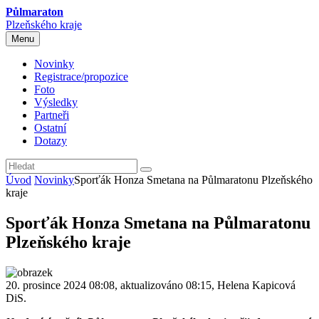
Půlmaraton
Plzeňského kraje
Menu
Novinky
Registrace/propozice
Foto
Výsledky
Partneři
Ostatní
Dotazy
Úvod
Novinky
Sporťák Honza Smetana na Půlmaratonu Plzeňského
kraje
Sporťák Honza Smetana na Půlmaratonu
Plzeňského kraje
20. prosince 2024 08:08, aktualizováno 08:15, Helena Kapicová
DiS.