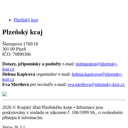
Plzeňský kraj
Plzeňský kraj
Škroupova 1760/18
301 00 Plzeň
IČO: 70890366
Dotazy, připomínky a podněty
e-mail:
pulmaraton@plzensky-
kraj.cz
Helena Kapicová
organizátor
e-mail:
helena.kapicova@plzensky-
kraj.cz
Eva Mertlová
pro novináře
e-mail:
eva.mertlova@plzensky-kraj.cz
2026 © Krajský úřad Plzeňského kraje • Informace jsou
poskytovány v souladu se zákonem č. 106/1999 Sb., o svobodném
přístupu k informacím.
Verze 26.3.1