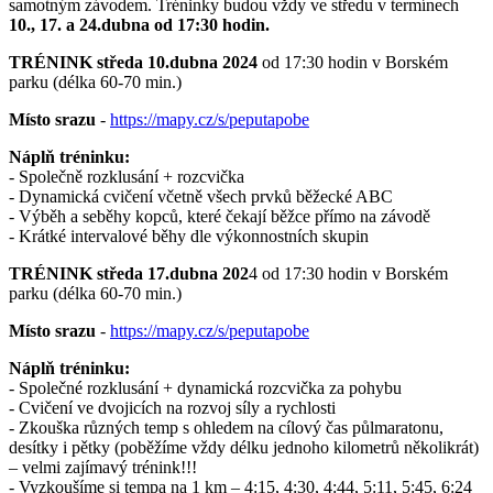
samotným závodem. Tréninky budou vždy ve středu v termínech
10., 17. a 24.dubna od 17:30 hodin.
TRÉNINK středa 10.dubna 2024
od 17:30 hodin v Borském
parku (délka 60-70 min.)
Místo srazu
-
https://mapy.cz/s/peputapobe
Náplň tréninku:
- Společně rozklusání + rozcvička
- Dynamická cvičení včetně všech prvků běžecké ABC
- Výběh a seběhy kopců, které čekají běžce přímo na závodě
- Krátké intervalové běhy dle výkonnostních skupin
TRÉNINK středa 17.dubna 202
4 od 17:30 hodin v Borském
parku (délka 60-70 min.)
Místo srazu
-
https://mapy.cz/s/peputapobe
Náplň tréninku:
- Společné rozklusání + dynamická rozcvička za pohybu
- Cvičení ve dvojicích na rozvoj síly a rychlosti
- Zkouška různých temp s ohledem na cílový čas půlmaratonu,
desítky i pětky (poběžíme vždy délku jednoho kilometrů několikrát)
– velmi zajímavý trénink!!!
- Vyzkoušíme si tempa na 1 km – 4:15, 4:30, 4:44, 5:11, 5:45, 6:24