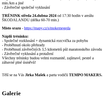
min./km a jiné
- Závěrečné společné vyklusání
TRÉNINK středa 24.dubna 2024
od 17:30 hodin v areálu
ŠKODALANDU (délka 60-70 min.)
Místo srazu
-
https://mapy.cz/s/mokemegeda
Náplň tréninku:
- Společné rozklusání + dynamická rozcvička za pohybu
- Proběhnutí okolo přehrady
- Proběhnutí závěrečných 3,5 kilometrů půl maratonského závodu
- Závěrečné vyklusání a protažení
Všechny tréninky budou velmi rozmanité, zajímavé, pestré a
zábavné plné úsměvů!
Těší se na Vás
Jirka Mašek
a parta vodičů
TEMPO MAKERS.
Galerie