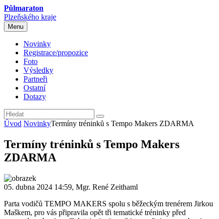
Půlmaraton
Plzeňského kraje
Menu
Novinky
Registrace/propozice
Foto
Výsledky
Partneři
Ostatní
Dotazy
Úvod
Novinky
Termíny tréninků s Tempo Makers ZDARMA
Termíny tréninků s Tempo Makers
ZDARMA
05. dubna 2024 14:59, Mgr. René Zeithaml
Parta vodičů TEMPO MAKERS spolu s běžeckým trenérem Jirkou
Maškem, pro vás připravila opět tři tematické tréninky před